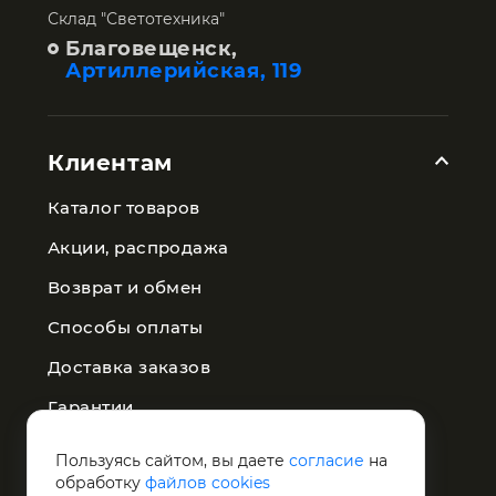
Склад "Светотехника"
Благовещенск,
Артиллерийская, 119
Клиентам
Каталог товаров
Акции, распродажа
Возврат и обмен
Способы оплаты
Доставка заказов
Гарантии
Публичная оферта
Пользуясь сайтом, вы даете
согласие
на
обработку
файлов cookies
Политика конфиденциальности