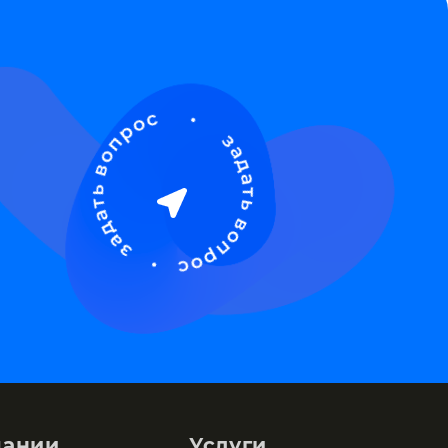
пании
Услуги