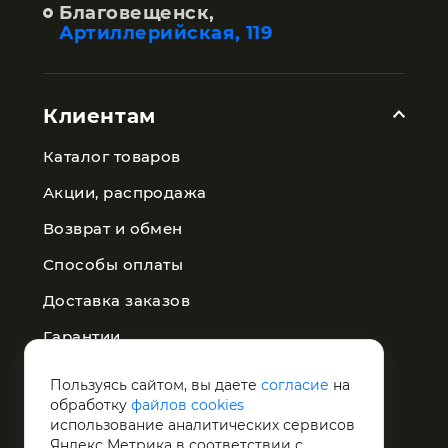
Благовещенск,
Артиллерийская, 119
Клиентам
Каталог товаров
Акции, распродажа
Возврат и обмен
Способы оплаты
Доставка заказов
Гарантии
Публичная оферта
Пользуясь сайтом, вы даете
согласие
на
обработку
файлов cookies
Политика конфиденциальности
использование аналитических сервисов
Яндекс Метрика в соответствии с