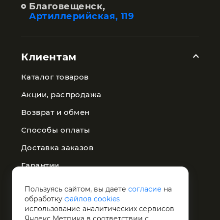
Благовещенск,
Артиллерийская, 119
Клиентам
Каталог товаров
Акции, распродажа
Возврат и обмен
Способы оплаты
Доставка заказов
Гарантии
Публичная оферта
Пользуясь сайтом, вы даете
согласие
на
обработку
файлов cookies
Политика конфиденциальности
использование аналитических сервисов
Яндекс Метрика в соответствии с