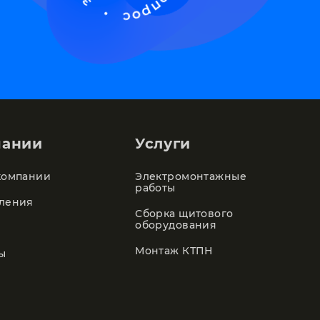
пании
Услуги
компании
Электромонтажные
работы
ления
Сборка щитового
оборудования
Монтаж КТПН
ы