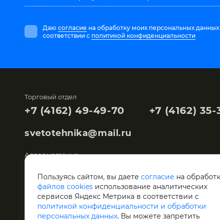
Даю
согласие
на обработку моих персональных данных
соответствии с
политикой конфиденциальности
Торговый отдел
+7 (4162) 49-49-70
+7 (4162) 35-
svetotehnika@mail.ru
Адрес магазина
Благовещенск,
Мухина, 104
Пользуясь сайтом, вы даете
согласие
на обработ
файлов cookies
использование аналитических
Склад "Светотехника"
сервисов Яндекс Метрика в соответствии с
Благовещенск,
Артиллерийская, 119
политикой конфиденциальности и обработки
персональных данных
. Вы можете запретить