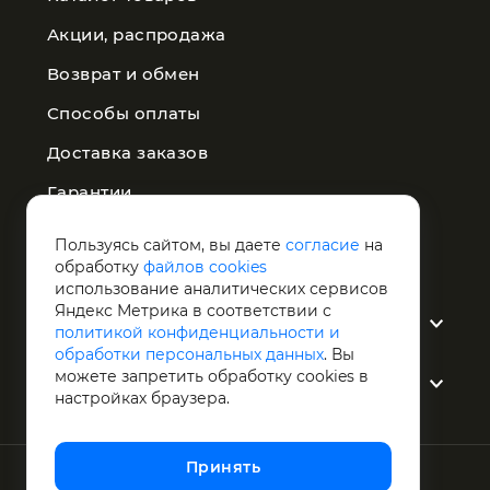
Акции, распродажа
Возврат и обмен
Способы оплаты
Доставка заказов
Гарантии
Публичная оферта
Пользуясь сайтом, вы даете
согласие
на
обработку
файлов cookies
Политика конфиденциальности
использование аналитических сервисов
Яндекс Метрика в соответствии с
О компании
политикой конфиденциальности и
обработки персональных данных
. Вы
можете запретить обработку сookies в
Услуги
настройках браузера.
Принять
1998 - 2026 © Светотехника