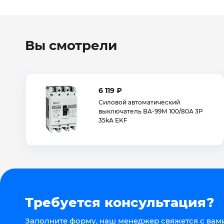
Вы смотрели
6 119 ₽
Силовой автоматический
выключатель ВА-99М 100/80А 3P
35kA EKF
Требуется консультация?
Заполните форму, наш менеджер свяжется с вами