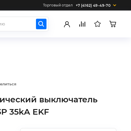
Торговый отдел
+7 (4162) 49-49-70
елиться
тический выключатель
3P 35kA EKF