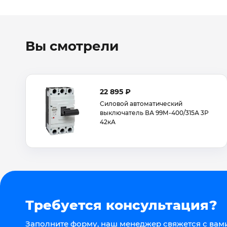
Вы смотрели
22 895 ₽
Силовой автоматический
выключатель ВА 99М-400/315А 3Р
42кА
Требуется консультация?
Заполните форму, наш менеджер свяжется с вами