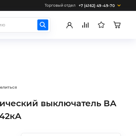
Торговый отдел
+7 (4162) 49-49-70
елиться
тический выключатель ВА
 42кА