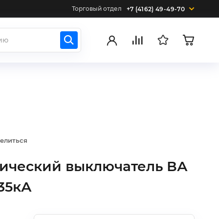
Торговый отдел
+7 (4162) 49-49-70
елиться
тический выключатель ВА
35кА