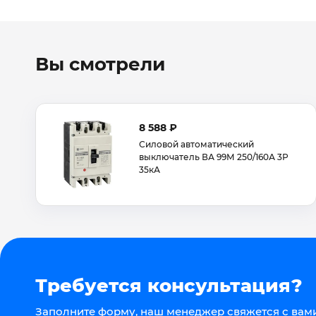
Вы смотрели
8 588 ₽
Силовой автоматический
выключатель ВА 99М 250/160А 3Р
35кА
Требуется консультация?
Заполните форму, наш менеджер свяжется с вами