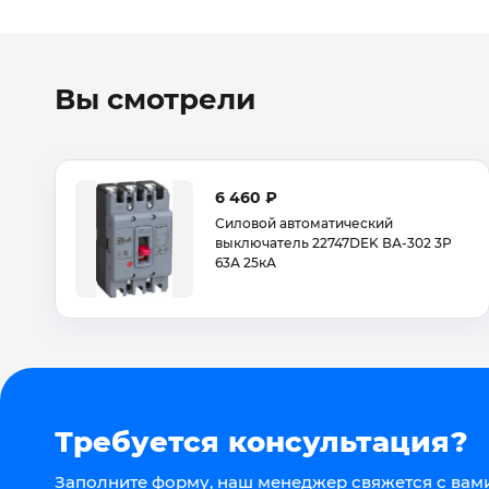
Вы смотрели
6 460 ₽
Силовой автоматический
выключатель 22747DEK ВА-302 3Р
63А 25кА
Требуется консультация?
Заполните форму, наш менеджер свяжется с вами