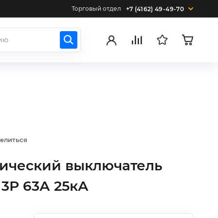
Торговый отдел
+7 (4162) 49-49-70
елиться
тический выключатель
 3Р 63А 25кА