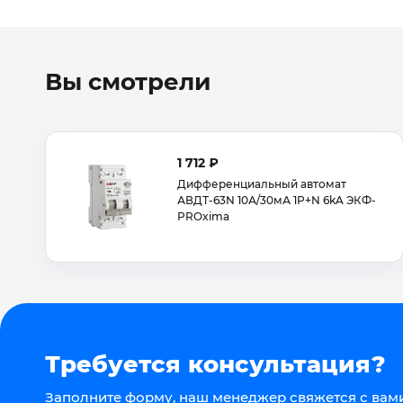
Вы смотрели
1 712 ₽
Дифференциальный автомат
АВДТ-63N 10А/30мА 1Р+N 6kA ЭКФ-
PROxima
Требуется консультация?
Заполните форму, наш менеджер свяжется с вами