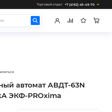
Торговый отдел
+7 (4162) 49-49-70
елиться
ый автомат АВДТ-63N
6kA ЭКФ-PROxima