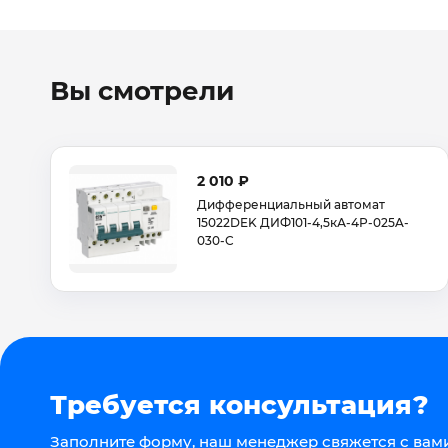
Вы смотрели
2 010 ₽
Дифференциальный автомат
15022DEK ДИФ101-4,5кА-4Р-025A-
030-C
Требуется консультация?
Заполните форму, наш менеджер свяжется с вами