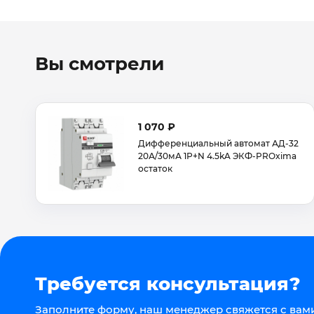
Вы смотрели
1 070 ₽
Дифференциальный автомат АД-32
20А/30мА 1Р+N 4.5kA ЭКФ-PROxima
остаток
Требуется консультация?
Заполните форму, наш менеджер свяжется с вами