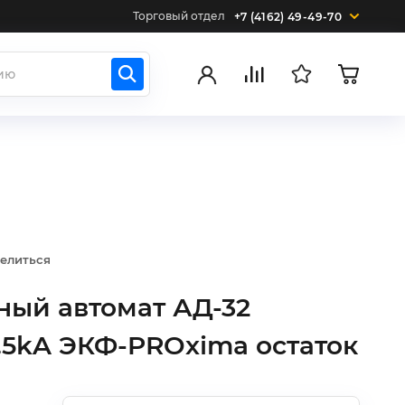
Торговый отдел
+7 (4162) 49-49-70
елиться
ый автомат АД-32
.5kA ЭКФ-PROxima остаток