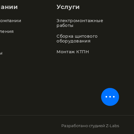
пании
Услуги
компании
Электромонтажные
работы
ления
Сборка щитового
оборудования
Монтаж КТПН
ы
Разработано
студией Z-Labs