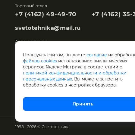
Торговый отдел
+7 (4162) 49-49-70
+7 (4162) 35-
svetotehnika@mail.ru
Адрес магазина
Благовещенск,
Мухина, 104
Пользуясь сайтом, вы даете
согласие
на обработ
файлов cookies
использование аналитических
Склад "Светотехника"
сервисов Яндекс Метрика в соответствии с
Благовещенск,
Артиллерийская, 119
политикой конфиденциальности и обработки
персональных данных
. Вы можете запретить
обработку сookies в настройках браузера.
Принять
1998 - 2026 © Светотехника