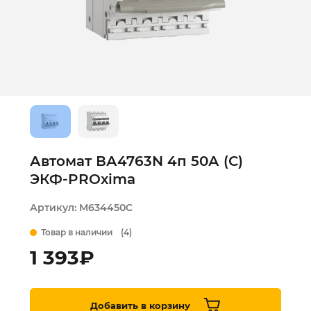
Автомат ВА4763N 4п 50А (С)
ЭКФ-PROxima
Артикул:
M634450C
Товар в наличии
(4)
1 393
₽
Добавить в корзину