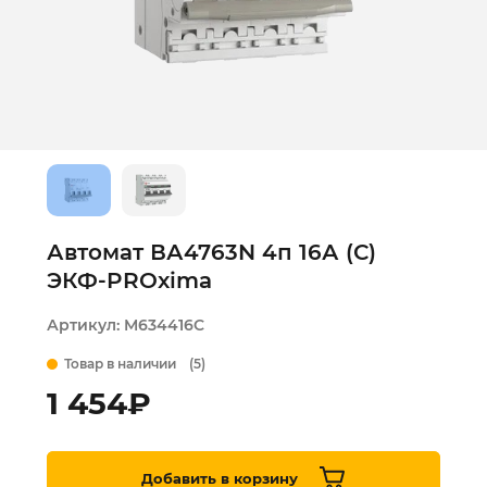
Автомат ВА4763N 4п 16А (С)
ЭКФ-PROxima
Артикул:
M634416C
Товар в наличии
(5)
1 454
₽
Добавить в корзину