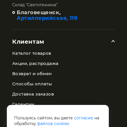
Склад "Светотехника"
Благовещенск,
Артиллерийская, 119
Клиентам
Каталог товаров
Акции, распродажа
Возврат и обмен
Способы оплаты
Доставка заказов
Гарантии
Публичная оферта
Пользуясь сайтом, вы даете
согласие
на
обработку
файлов cookies
Политика конфиденциальности