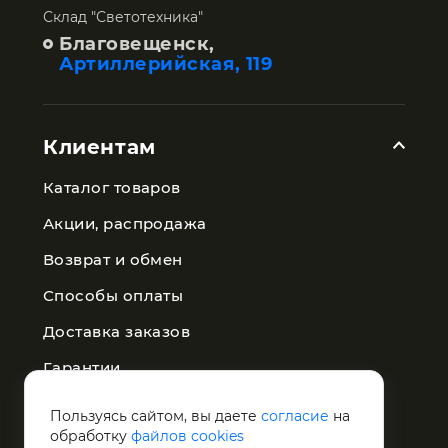
Склад "Светотехника"
Благовещенск,
Артиллерийская, 119
Клиентам
Каталог товаров
Акции, распродажа
Возврат и обмен
Способы оплаты
Доставка заказов
Гарантии
Публичная оферта
Пользуясь сайтом, вы даете
согласие
на
обработку
файлов cookies
Политика конфиденциальности