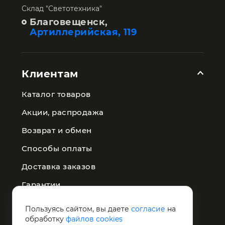
Склад "Светотехника"
Благовещенск,
Артиллерийская, 119
Клиентам
Каталог товаров
Акции, распродажа
Возврат и обмен
Способы оплаты
Доставка заказов
Гарантии
Публичная оферта
Пользуясь сайтом, вы даете
согласие
на
обработку
файлов cookies
Политика конфиденциальности