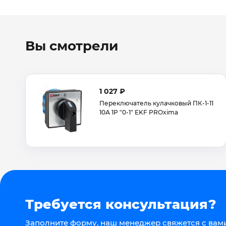
Вы смотрели
1 027 ₽
Переключатель кулачковый ПК-1-11
10А 1P "0-1" EKF PROxima
Требуется консультация?
Заполните форму, наш менеджер свяжется с вами