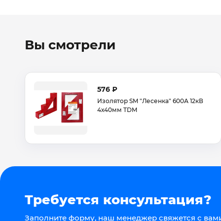
Вы смотрели
576 ₽
Изолятор SM "Лесенка" 600А 12кВ
4х40мм TDM
Требуется консультация?
Заполните форму, наш менеджер свяжется с вами