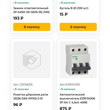
В наличии
В наличии
Зажим ответвительный
Бугель В 20 (100 шт)
ZP 645М (16-120/6-35) (100)
15
₽
193
₽
В корзину
В корзину
Арт.: 23236DEK
Арт.:EZ9F34306
В наличии
В наличии
Розетка д/промеж.реле
Автоматический
23236 DEK-РР102-3-10
выключатель EZ9F34306
3П 6А С 4,5кА 400В
96
₽
875
₽