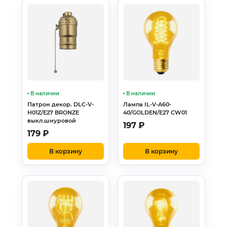
В наличии
В наличии
Патрон декор. DLC-V-
Лампа IL-V-A60-
H01Z/E27 BRONZE
40/GOLDEN/E27 CW01
выкл.шнуровой
197
₽
179
₽
В корзину
В корзину