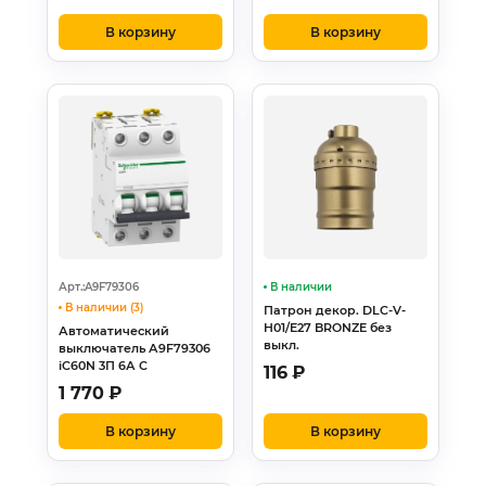
В корзину
В корзину
Арт.:A9F79306
В наличии
В наличии (3)
Патрон декор. DLC-V-
H01/E27 BRONZE без
Автоматический
выкл.
выключатель А9F79306
iC60N 3П 6А С
116
₽
1 770
₽
В корзину
В корзину