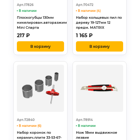
Арт.:17826
Арт.:70472
В наличии
В наличии (4)
Плоскогубцы 130мм
Набор кольцевых пил по
никелирован.авторазжим
дереву 19-127мм 12
Mini Спарта
предм. MATRIX
217
₽
1 165
₽
В корзину
В корзину
Арт.:72840
Арт.:78914
В наличии (6)
В наличии
Набор коронок по
Нож 18мм выдвижное
керамич.плите 33-53-67-
лезвие