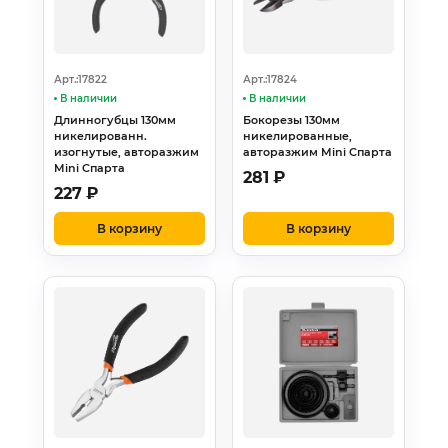
Арт.:17822
Арт.:17824
В наличии
В наличии
Длинногубцы 130мм
Бокорезы 130мм
никелированн.
никелированные,
изогнутые, авторазжим
авторазжим Mini Спарта
Mini Спарта
281
₽
227
₽
В корзину
В корзину