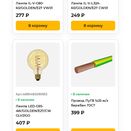
Лампа IL-V-G80-
Лампа IL-V-L32A-
60/GOLDEN/E27 VW01
60/GOLDEN/E27 CW01
277
₽
249
₽
В корзину
В корзину
Арт.:4690485090953
В наличии
В наличии
Провод ПуГВ 1х25 ж/з
барабан ГОСТ
Лампа LED-G95-
4W/GOLDEN/E27/CW
399
₽
GLV21GO
407
₽