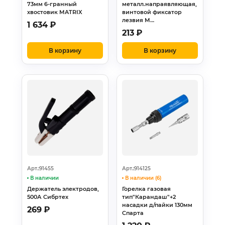
73мм 6-гранный
металл.напраявляющая,
хвостовик MATRIX
винтовой фиксатор
лезвия M…
1 634
₽
213
₽
В корзину
В корзину
Арт.:91455
Арт.:914125
В наличии
В наличии (6)
Держатель электродов,
Горелка газовая
500А Сибртех
тип"Карандаш"+2
насадки д/пайки 130мм
269
₽
Спарта