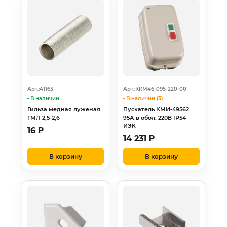
Арт.:41163
Арт.:ККМ46-095-220-00
В наличии
В наличии (3)
Гильза медная луженая
Пускатель КМИ-49562
ГМЛ 2,5-2,6
95А в обол. 220В IP54
ИЭК
16
₽
14 231
₽
В корзину
В корзину