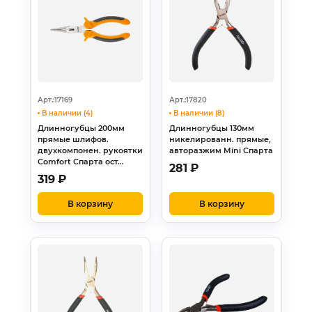
Арт.:17169
Арт.:17820
В наличии (4)
В наличии (8)
Длинногубцы 200мм
Длинногубцы 130мм
прямые шлифов.
никелированн. прямые,
двухкомпонен. рукоятки
авторазжим Mini Спарта
Comfort Спарта ост…
281
₽
319
₽
В корзину
В корзину