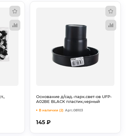
т.,
Основание д/сад.-парк.свет-ов UFP-
A02BE BLACK пластик,черный
В наличии (2)
Арт.:08103
145
₽