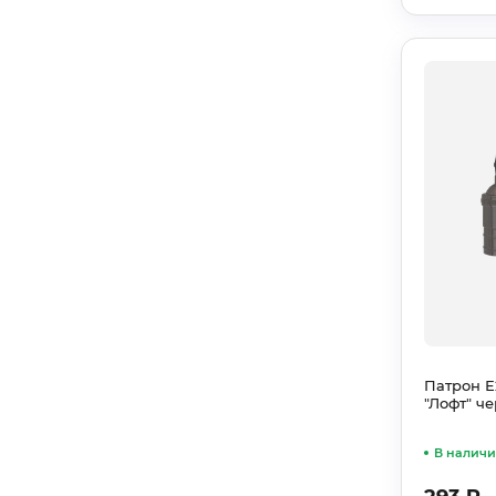
Патрон Е2
"Лофт" ч
В налич