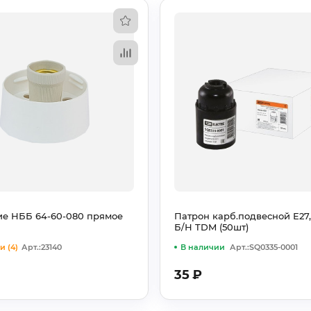
е НББ 64-60-080 прямое
Патрон карб.подвесной Е27,
Б/Н TDM (50шт)
и (4)
Арт.:23140
В наличии
Арт.:SQ0335-0001
35
₽