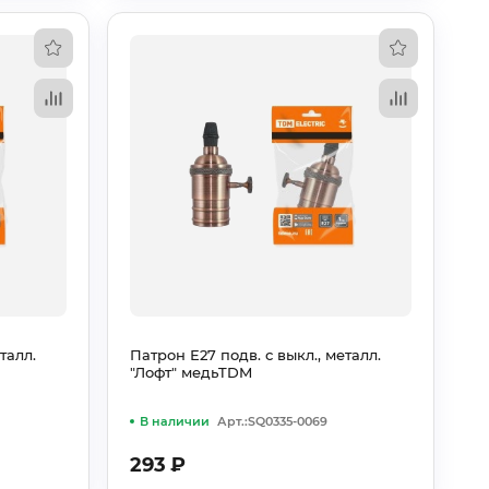
талл.
Патрон Е27 подв. с выкл., металл.
"Лофт" медьTDM
В наличии
Арт.:SQ0335-0069
293
₽