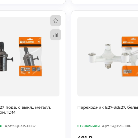
7 подв. с выкл., металл.
Переходник Е27-3хЕ27, бел
ерн.TDM
ии
Арт.:SQ0335-0067
В наличии
Арт.:SQ0335-1016