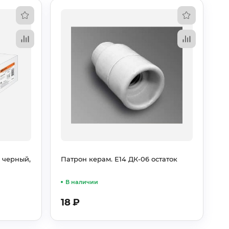
 черный,
Патрон керам. Е14 ДК-06 остаток
В наличии
18
₽