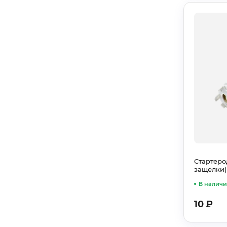
Стартеро
защелки
В налич
10
₽