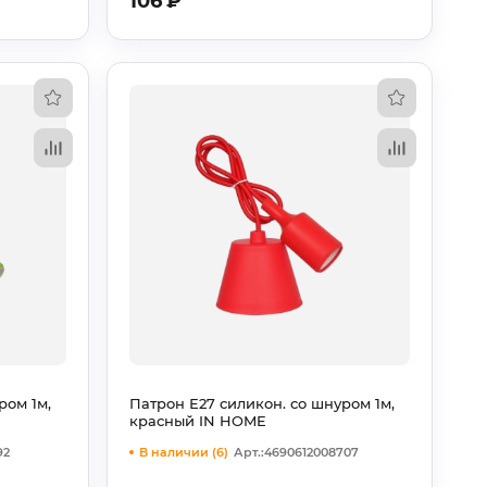
106
₽
ром 1м,
Патрон Е27 силикон. со шнуром 1м,
красный IN HOME
92
В наличии (6)
Арт.:4690612008707