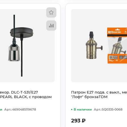
екор. DLC-T-S31/E27
Патрон Е27 подв. с выкл., ме
 PEARL BLACK, с проводом
"Лофт" бронзаTDM
ии
Арт.:4690485119678
В наличии
Арт.:SQ0335-0068
293
₽