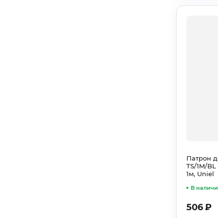
Патрон д
TS/1M/BL
1м, Uniel
В налич
506
₽