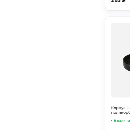
293
₽
Корпус Н
поликорб
В налич