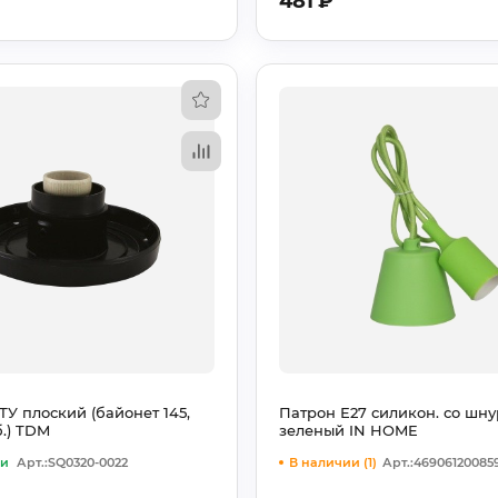
481
₽
ТУ плоский (байонет 145,
Патрон Е27 силикон. со шну
.) TDM
зеленый IN HOME
ии
Арт.:SQ0320-0022
В наличии (1)
Арт.:46906120085