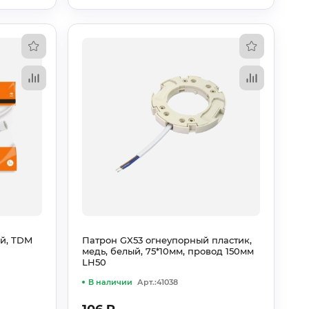
ый, TDM
Патрон GX53 огнеупорный пластик,
медь, белый, 75*10мм, провод 150мм
LH50
В наличии
Арт.:41038