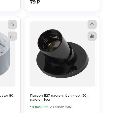
79
₽
ator 80
Патрон Е27 настен., бак, чер. (50)
наклон.Эра
В наличии
Арт.:Б0044082