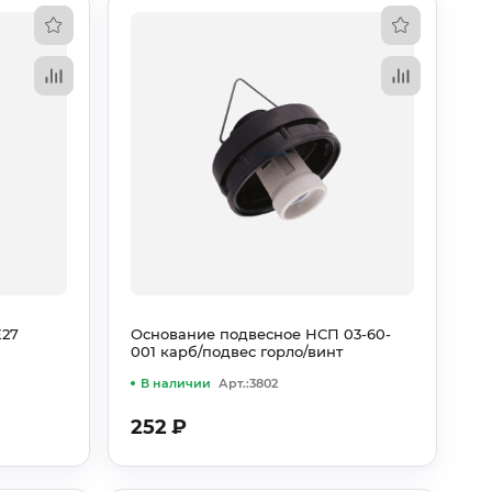
E27
Основание подвесное НСП 03-60-
001 карб/подвес горло/винт
В наличии
Арт.:3802
252
₽