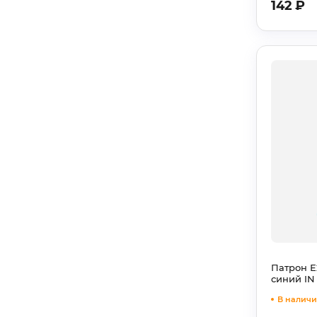
142
₽
Патрон Е
синий I
В наличии