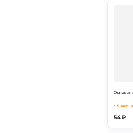
Основани
В наличи
54
₽