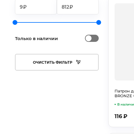
₽
₽
Только в наличии
ОЧИСТИТЬ ФИЛЬТР
Патрон д
BRONZE б
В налич
116
₽