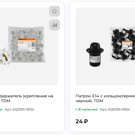
держатель (крепление на
Патрон Е14 с кольцом,термос
) TDM
черный, TDM
ии
Арт.:SQ0351-0024
В наличии
Арт.:SQ0335-0054
24
₽