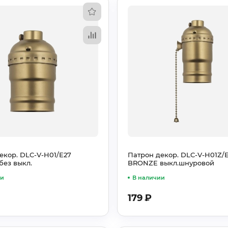
екор. DLC-V-H01/E27
Патрон декор. DLC-V-H01Z/
ез выкл.
BRONZE выкл.шнуровой
ии
В наличии
179
₽