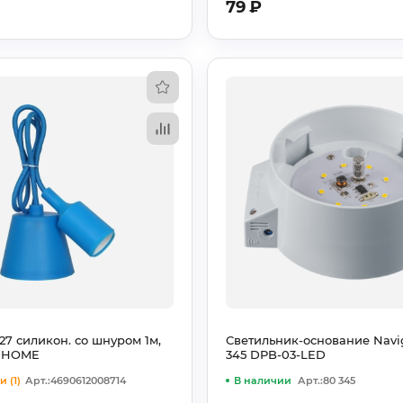
79
₽
27 силикон. со шнуром 1м,
Светильник-основание Navig
N HOME
345 DPB-03-LED
 (1)
Арт.:4690612008714
В наличии
Арт.:80 345