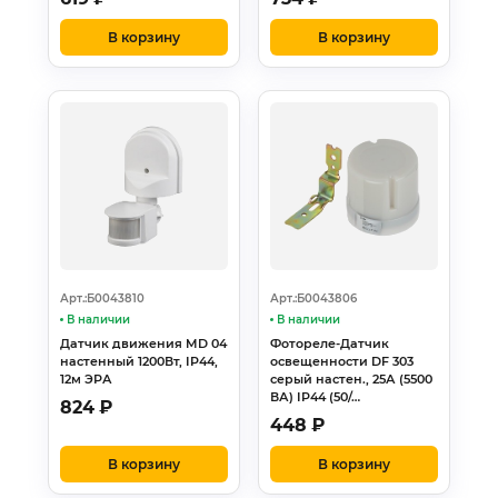
В корзину
В корзину
Арт.:Б0043810
Арт.:Б0043806
В наличии
В наличии
Датчик движения MD 04
Фотореле-Датчик
настенный 1200Вт, IP44,
освещенности DF 303
12м ЭРА
серый настен., 25А (5500
ВА) IP44 (50/…
824
₽
448
₽
В корзину
В корзину