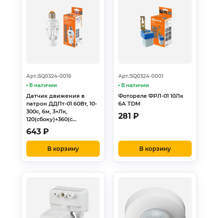
Арт.:SQ0324-0016
Арт.:SQ0324-0001
В наличии
В наличии
Датчик движения в
Фотореле ФРЛ-01 10Лк
патрон ДДПт-01 60Вт, 10-
6А TDM
300с, 6м, 3+Лк,
281
₽
120(сбоку)+360(с…
643
₽
В корзину
В корзину