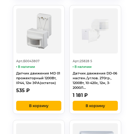
Арт.:Б0043807
Арт.:25828 5
В наличии
В наличии
Датчик движения MD 01
Датчик движения DD-06
прожекторный 1200Вт,
настен./углов. 270гр.,
IP44, 12м ЭРА(остаток)
1200Вт, 10-420с, 12м, 3-
2000Л…
535
₽
1 181
₽
В корзину
В корзину