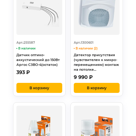
Арт.:255587
Арт.:1300601
В наличии
В наличии (2)
Датчик оптико-
Детектор присутствия
аккустический до 150Вт
(чувствителен к микро-
Аргос СЗВО-4(остаток)
перемещениям) монтаж
на потолке…
393
₽
9 990
₽
В корзину
В корзину