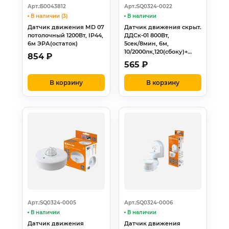
Арт.:Б0043812
Арт.:SQ0324-0022
В наличии (3)
В наличии
Датчик движения MD 07
Датчик движения скрыт.
потолочный 1200Вт, IP44,
ДДСк-01 800Вт,
6м ЭРА(остаток)
5сек/8мин, 6м,
10/2000лк,120(сбоку)+…
854
₽
565
₽
В корзину
В корзину
Арт.:SQ0324-0005
Арт.:SQ0324-0006
В наличии
В наличии
Датчик движения
Датчик движения