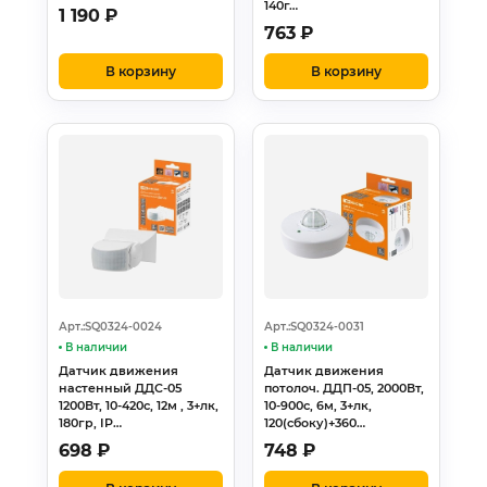
140г…
1 190
₽
763
₽
В корзину
В корзину
Арт.:SQ0324-0024
Арт.:SQ0324-0031
В наличии
В наличии
Датчик движения
Датчик движения
настенный ДДС-05
потолоч. ДДП-05, 2000Вт,
1200Вт, 10-420с, 12м , 3+лк,
10-900с, 6м, 3+лк,
180гр, IP…
120(сбоку)+360…
698
₽
748
₽