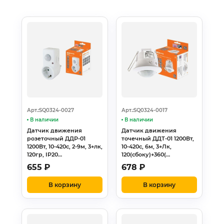
Арт.:SQ0324-0027
Арт.:SQ0324-0017
В наличии
В наличии
Датчик движения
Датчик движения
розеточный ДДР-01
точечный ДДТ-01 1200Вт,
1200Вт, 10-420с, 2-9м, 3+лк,
10-420с, 6м, 3+Лк,
120гр, IP20…
120(сбоку)+360(…
655
₽
678
₽
В корзину
В корзину