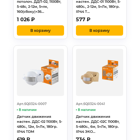
потолоч. ДДП-02, 1100Вт,
настен. ДДС-01 1100Вт, 5-
5-48с, 2-12м, 5+лк,
480с., 2-12м, 5+Лк, 180гр.
160(сбоку)+36…
IP44 T…
1 026
₽
577
₽
В корзину
В корзину
Арт.:SQ0324-0007
Арт.:SQ0324-0041
В наличии
В наличии
Датчик движения
Датчик движения
настен. ДДС-02 1100Вт, 5-
настен. ДДС-02С 1100Вт,
480с., 12м, 5+Лк, 180гр.
5-480с., 6м, 5+Лк, 180гр.
IP44 TDM
IP44 ЭКО…
619
₽
734
₽