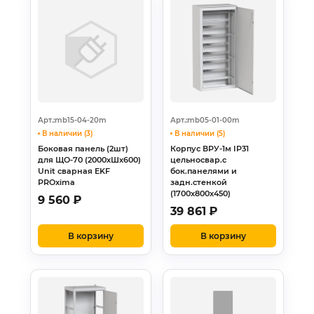
Арт.:mb15-04-20m
Арт.:mb05-01-00m
В наличии (3)
В наличии (5)
Боковая панель (2шт)
Корпус ВРУ-1м IP31
для ЩО-70 (2000хШх600)
цельносвар.с
Unit сварная EKF
бок.панелями и
PROxima
задн.стенкой
(1700х800х450)
9 560
₽
39 861
₽
В корзину
В корзину