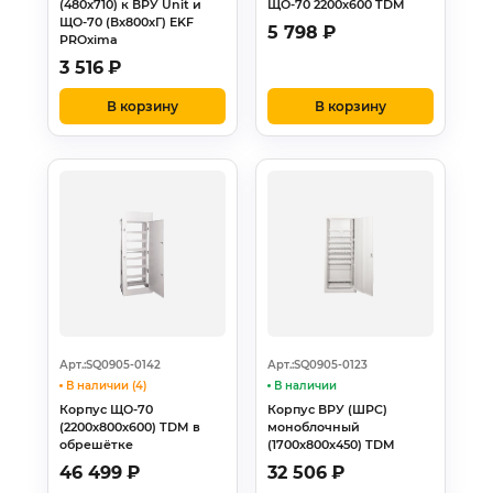
(480x710) к ВРУ Unit и
ЩО-70 2200х600 TDM
ЩО-70 (Вх800хГ) EKF
5 798
₽
PROxima
3 516
₽
В корзину
В корзину
Арт.:SQ0905-0142
Арт.:SQ0905-0123
В наличии (4)
В наличии
Корпус ЩО-70
Корпус ВРУ (ШРС)
(2200х800х600) TDM в
моноблочный
обрешётке
(1700х800х450) TDM
46 499
₽
32 506
₽