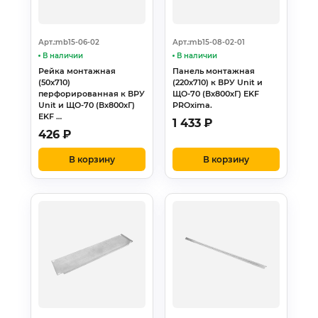
Арт.:mb15-06-02
Арт.:mb15-08-02-01
В наличии
В наличии
Рейка монтажная
Панель монтажная
(50x710)
(220x710) к ВРУ Unit и
перфорированная к ВРУ
ЩО-70 (Вх800хГ) EKF
Unit и ЩО-70 (Вх800хГ)
PROxima.
EKF …
1 433
₽
426
₽
В корзину
В корзину