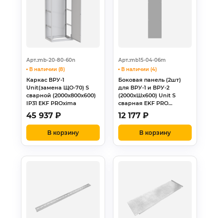
Арт.:mb-20-80-60n
Арт.:mb15-04-06m
В наличии (8)
В наличии (4)
Каркас ВРУ-1
Боковая панель (2шт)
Unit(замена ЩО-70) S
для ВРУ-1 и ВРУ-2
сварной (2000х800х600)
(2000хШх600) Unit S
IP31 EKF PROxima
сварная EKF PRO…
45 937
₽
12 177
₽
В корзину
В корзину