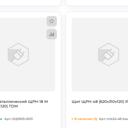
еталлический ЩРН-18 М
Щит ЩРН-48 (620х310х120) I
х120) TDM
ии
Арт.:SQ0905-0013
В наличии (5)
Арт.:mb24-48-ba