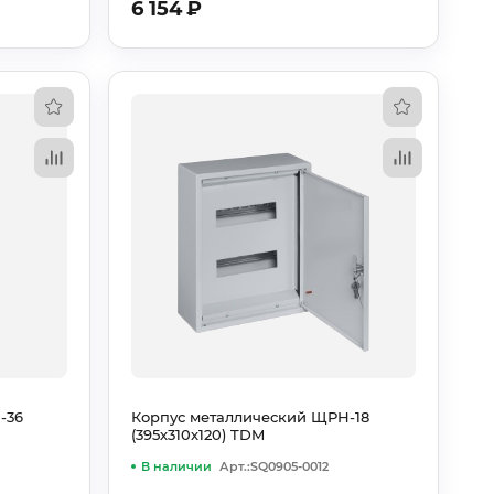
6 154
₽
-36
Корпус металлический ЩРН-18
(395х310х120) TDM
В наличии
Арт.:SQ0905-0012