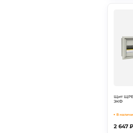
Щит ЩРВ-
ЭКФ
В наличии
2 647