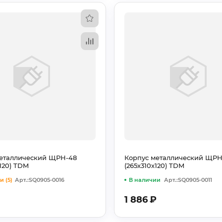
металлический ЩРН-48
Корпус металлический ЩРН
х120) TDM
(265х310х120) TDM
и (5)
Арт.:SQ0905-0016
В наличии
Арт.:SQ0905-0011
1 886
₽