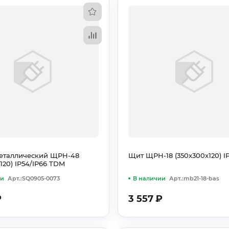
металлический ЩРН-48
Щит ЩРН-18 (350х300х120) I
120) IP54/IP66 TDM
ии
Арт.:SQ0905-0073
В наличии
Арт.:mb21-18-bas
₽
3 557
₽