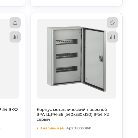
P-54 ЭКФ
Корпус металлический навесной
ЭРА ЩРН-36 (540х330х120) IP54 У2
серый
s
В наличии (4)
Арт.:Б0030160