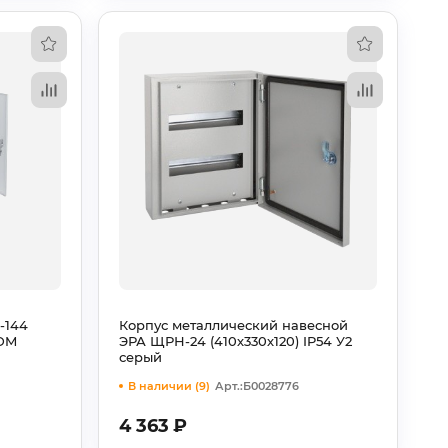
-144
Корпус металлический навесной
TDM
ЭРА ЩРН-24 (410х330х120) IP54 У2
серый
В наличии (9)
Арт.:Б0028776
4 363
₽