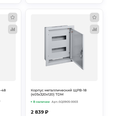
-48
Корпус металлический ЩРВ-18
(405х320х120) TDM
7
В наличии
Арт.:SQ0905-0003
2 839
₽