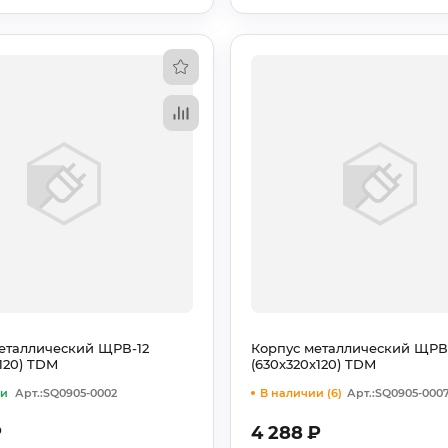
еталлический ЩРВ-12
Корпус металлический ЩРВ
х120) TDM
(630х320х120) TDM
ии
Арт.:SQ0905-0002
В наличии (6)
Арт.:SQ0905-000
₽
4 288
₽