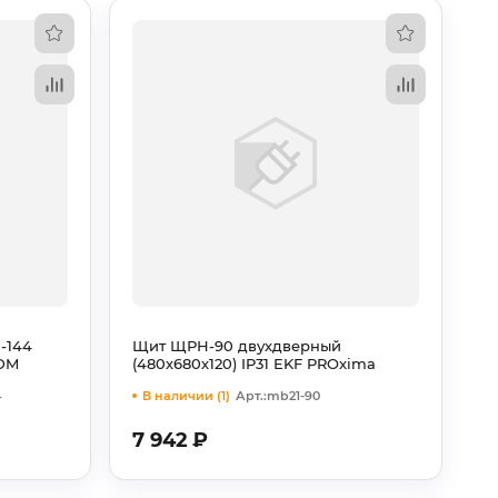
-144
Щит ЩРН-90 двухдверный
TDM
(480х680х120) IP31 EKF PROxima
4
В наличии (1)
Арт.:mb21-90
7 942
₽