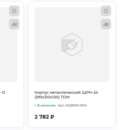
-12
Корпус металлический ЩРН-24
(395х310х120) TDM
В наличии
Арт.:SQ0905-0014
2 782
₽