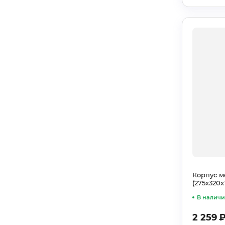
Корпус м
(275х320
В налич
2 259