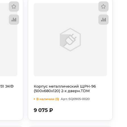
P31 ЭКФ
Корпус металлический ЩРН-96
(500х680х120) 2-х дверн.TDM
В наличии (5)
Арт.:SQ0905-0020
9 075
₽