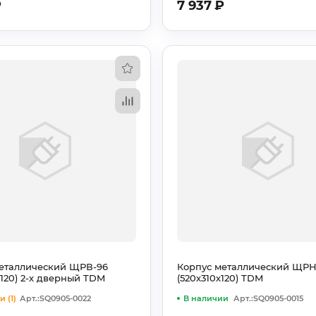
₽
7 937
₽
еталлический ЩРВ-96
Корпус металлический ЩРН
х120) 2-х дверный TDM
(520х310х120) TDM
 (1)
Арт.:SQ0905-0022
В наличии
Арт.:SQ0905-0015