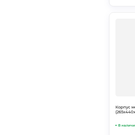
Корпус м
(265х440
В налич