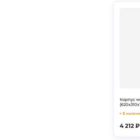
Корпус 
(620х310
В наличи
4 212
₽