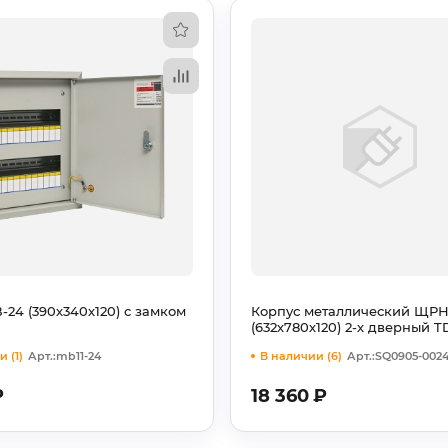
24 (390х340х120) с замком
Корпус металлический ЩРН
(632х780х120) 2-х дверный 
 (1)
Арт.:mb11-24
В наличии (6)
Арт.:SQ0905-002
₽
18 360
₽