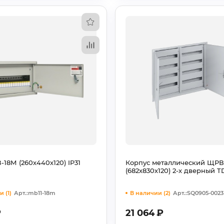
18М (260х440х120) IP31
Корпус металлический ЩРВ
(682х830х120) 2-х дверный 
 (1)
Арт.:mb11-18m
В наличии (2)
Арт.:SQ0905-0023
₽
21 064
₽