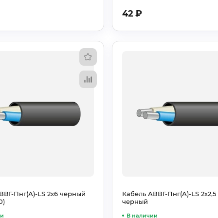
42
₽
ВВГ-Пнг(А)-LS 2х6 черный
Кабель АВВГ-Пнг(А)-LS 2х2,5 
0)
черный
ии
В наличии