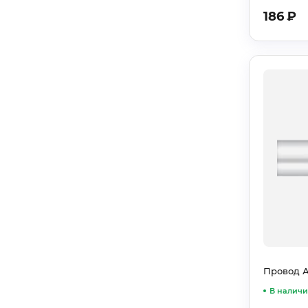
186
₽
Провод А
В налич