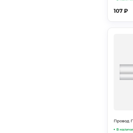
107
₽
Провод ПА
В налич