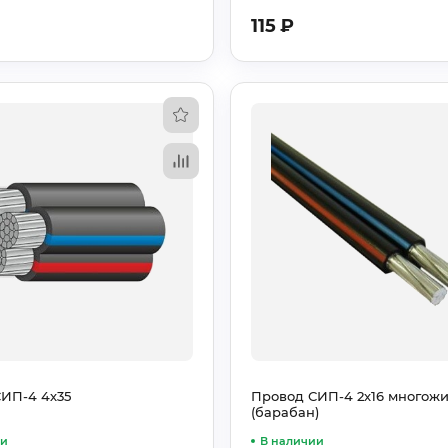
115
₽
ИП-4 4х35
Провод СИП-4 2х16 многож
(барабан)
ии
В наличии