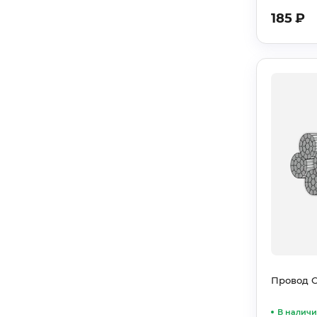
185
₽
Провод С
В налич