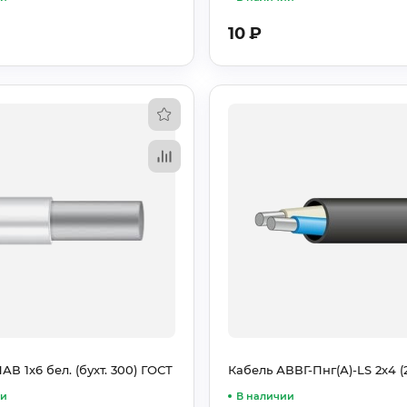
10
₽
В 1х6 бел. (бухт. 300) ГОСТ
Кабель АВВГ-Пнг(А)-LS 2х4 (
ии
В наличии