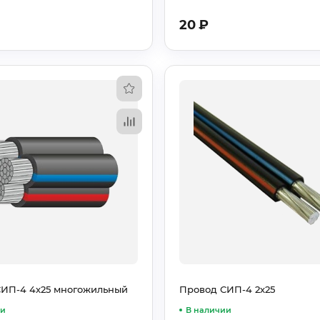
20
₽
СИП-4 4х25 многожильный
Провод СИП-4 2х25
ии
В наличии