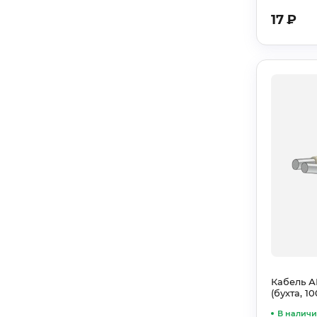
17
₽
Кабель А
(бухта, 10
В налич