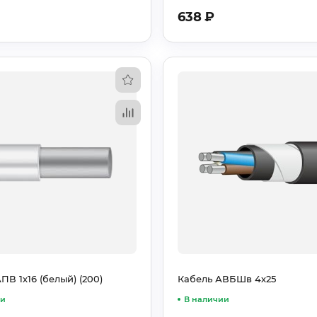
638
₽
ПВ 1х16 (белый) (200)
Кабель АВБШв 4х25
ии
В наличии