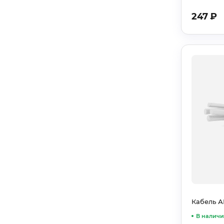
247
₽
Кабель АВ
В налич