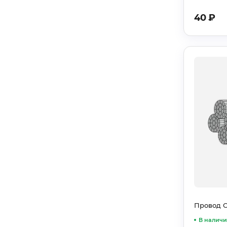
40
₽
Провод 
В налич