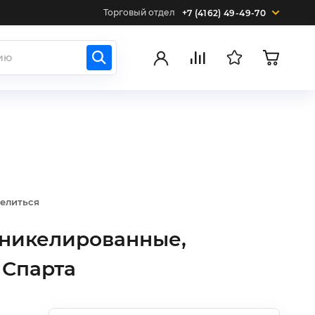
Торговый отдел
+7 (4162) 49-49-70
елиться
 никелированные,
 Спарта