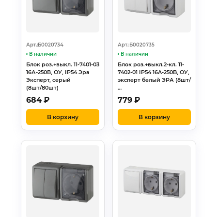
Арт.:Б0020734
Арт.:Б0020735
В наличии
В наличии
Блок роз.+выкл. 11-7401-03
Блок роз.+выкл.2-кл. 11-
16А-250В, ОУ, IP54 Эра
7402-01 IP54 16A-250B, ОУ,
Эксперт, серый
эксперт белый ЭРА (8шт/
(8шт/80шт)
…
684
₽
779
₽
В корзину
В корзину