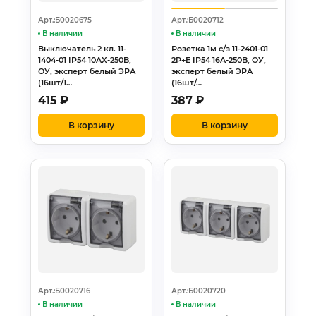
Арт.:Б0020675
Арт.:Б0020712
В наличии
В наличии
Выключатель 2 кл. 11-
Розетка 1м с/з 11-2401-01
1404-01 IP54 10AX-250B,
2Р+Е IP54 16A-250B, ОУ,
ОУ, эксперт белый ЭРА
эксперт белый ЭРА
(16шт/1…
(16шт/…
415
₽
387
₽
В корзину
В корзину
Арт.:Б0020716
Арт.:Б0020720
В наличии
В наличии