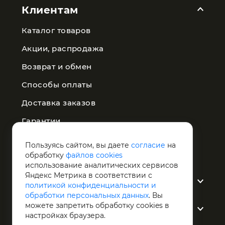
Клиентам
Каталог товаров
Акции, распродажа
Возврат и обмен
Способы оплаты
Доставка заказов
Гарантии
Публичная оферта
Пользуясь сайтом, вы даете
согласие
на
обработку
файлов cookies
Политика конфиденциальности
использование аналитических сервисов
Яндекс Метрика в соответствии с
О компании
политикой конфиденциальности и
обработки персональных данных
. Вы
можете запретить обработку сookies в
Услуги
настройках браузера.