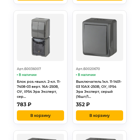
Арт.:Б0036007
Арт.:Б0020670
В наличии
В наличии
Блок роз.+выкл. 2-кл. 11-
Выключатель 1кл. 11-1401-
7408-03 верт. 16А-250В,
03 10АХ-250В, ОУ, IP54
ОУ, IP54 Эра Эксперт,
Эра Эксперт, серый
сер…
(16шт/1…
783
₽
352
₽
В корзину
В корзину