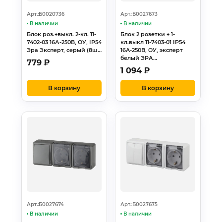
Арт.:Б0020736
Арт.:Б0027673
В наличии
В наличии
Блок роз.+выкл. 2-кл. 11-
Блок 2 розетки + 1-
7402-03 16А-250В, ОУ, IP54
кл.выкл 11-7403-01 IP54
Эра Эксперт, серый (8ш…
16A-250B, ОУ, эксперт
белый ЭРА…
779
₽
1 094
₽
В корзину
В корзину
Арт.:Б0027674
Арт.:Б0027675
В наличии
В наличии