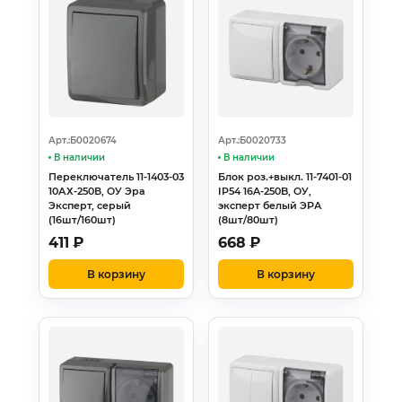
Арт.:Б0020674
Арт.:Б0020733
В наличии
В наличии
Переключатель 11-1403-03
Блок роз.+выкл. 11-7401-01
10АХ-250В, ОУ Эра
IP54 16A-250B, ОУ,
Эксперт, серый
эксперт белый ЭРА
(16шт/160шт)
(8шт/80шт)
411
₽
668
₽
В корзину
В корзину