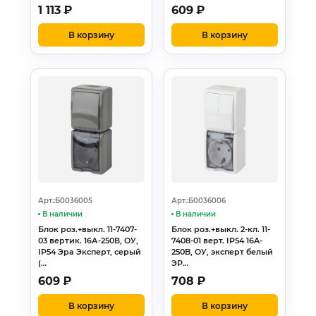
1 113
₽
609
₽
В корзину
В корзину
Арт.:Б0036005
Арт.:Б0036006
В наличии
В наличии
Блок роз.+выкл. 11-7407-
Блок роз.+выкл. 2-кл. 11-
03 вертик. 16А-250В, ОУ,
7408-01 верт. IP54 16A-
IP54 Эра Эксперт, серый
250B, ОУ, эксперт белый
(…
ЭР…
609
₽
708
₽
В корзину
В корзину