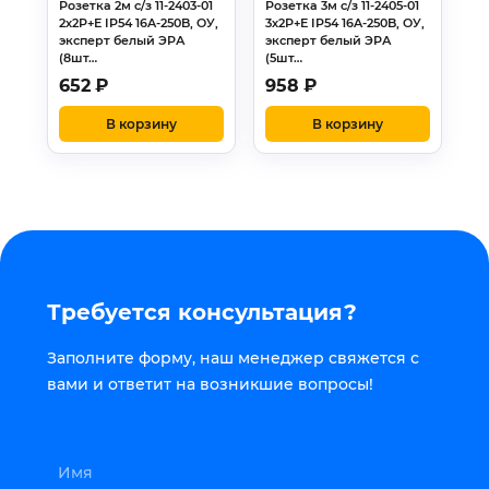
Розетка 2м с/з 11-2403-01
Розетка 3м с/з 11-2405-01
2х2Р+Е IP54 16A-250B, ОУ,
3х2Р+Е IP54 16A-250B, ОУ,
эксперт белый ЭРА
эксперт белый ЭРА
(8шт…
(5шт…
652
₽
958
₽
В корзину
В корзину
Требуется консультация?
Заполните форму, наш менеджер свяжется с
вами и ответит на возникшие вопросы!
Имя