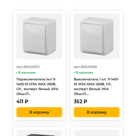
Арт.:Б0020673
Арт.:Б0020669
В наличии
В наличии
Переключатель 1кл 11-
Выключатель 1 кл. 11-1401-
1403-01 IP54 10AX-250B,
01 IP54 10AX-250B, ОУ,
ОУ, эксперт белый ЭРА
эксперт белый ЭРА
(16шт/1…
(16шт/1…
411
₽
352
₽
В корзину
В корзину