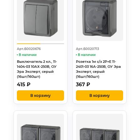
Арт.:Б0020676
Арт.:Б0020713
В наличии
В наличии
Выключатель 2 кл., 11-
Розетка 1м с/з 2Р+Е 11-
1404-03 10АХ-250В, ОУ
2401-03 16А-250В, ОУ Эра
Эра Эксперт, серый
Эксперт, серый
(16шт/160шт)
(16шт/160шт)
415
₽
367
₽
В корзину
В корзину