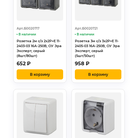
Арт.:Б0020717
Арт.:Б0020721
В наличии
В наличии
Розетка 2м с/з 2х2Р+Е 11-
Розетка 3м с/з 3х2Р+Е 11-
2403-03 16А-250В, ОУ Эра
2405-03 16А-250В, ОУ Эра
Эксперт, серый
Эксперт, серый
(8шт/80шт)
(5шт/50шт)
652
₽
958
₽
В корзину
В корзину