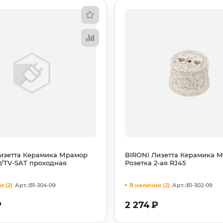
изетта Керамика Мрамор
BIRONI Лизетта Керамика 
R/TV-SAT проходная
Розетка 2-ая RJ45
и (2)
Арт.:B1-304-09
В наличии (2)
Арт.:B1-302-09
₽
2 274
₽