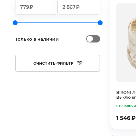
₽
₽
Только в наличии
ОЧИСТИТЬ ФИЛЬТР
BIRONI Л
Выключат
В налич
1 546
₽