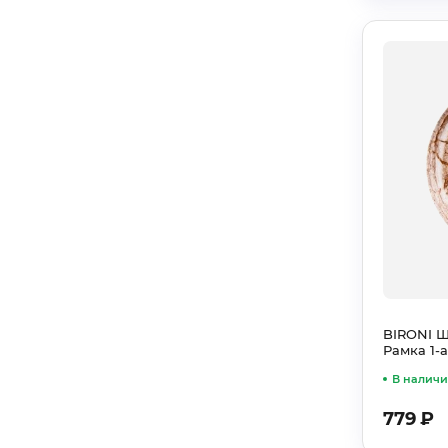
BIRONI 
Рамка 1-
В налич
779
₽