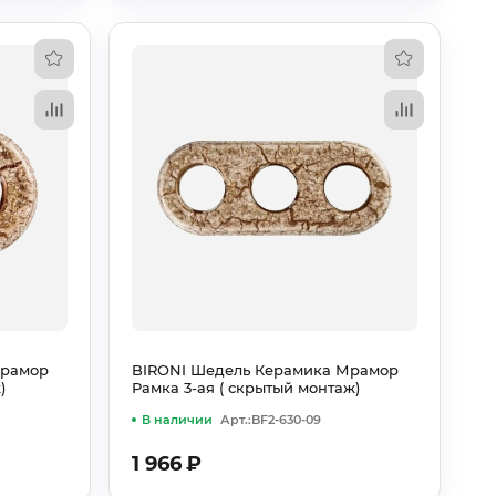
Мрамор
BIRONI Шедель Керамика Мрамор
)
Рамка 3-ая ( скрытый монтаж)
В наличии
Арт.:BF2-630-09
1 966
₽