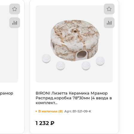
Мрамор
BIRONI Лизетта Керамика Мрамор
Распред.коробка 78*30мм (4 ввода в
комплект…
В наличии (8)
Арт.:B1-521-09-K
1 232
₽