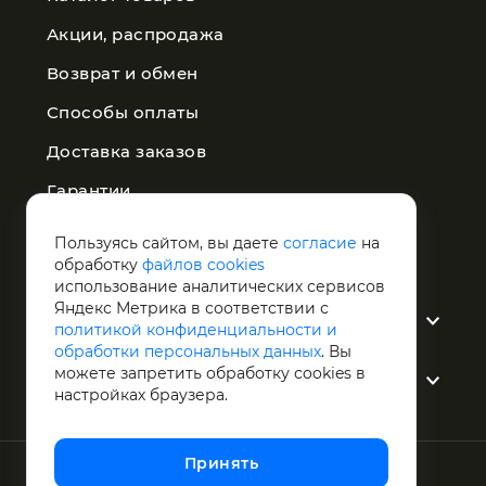
Акции, распродажа
Возврат и обмен
Способы оплаты
Доставка заказов
Гарантии
Публичная оферта
Пользуясь сайтом, вы даете
согласие
на
обработку
файлов cookies
Политика конфиденциальности
использование аналитических сервисов
Яндекс Метрика в соответствии с
О компании
политикой конфиденциальности и
обработки персональных данных
. Вы
можете запретить обработку сookies в
Услуги
настройках браузера.
Принять
1998 - 2026 © Светотехника