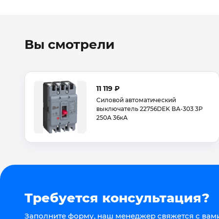
Вы смотрели
11 119 ₽
Силовой автоматический
выключатель 22756DEK ВА-303 3Р
250А 36кА
Требуется консультация?
Заполните форму, наш менеджер свяжется с вами