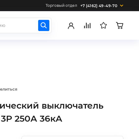
Торговый отдел
+7 (4162) 49-49-70
елиться
тический выключатель
 3Р 250А 36кА