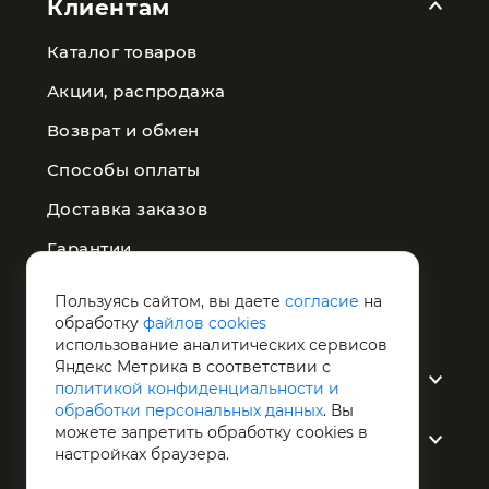
Клиентам
Каталог товаров
Акции, распродажа
Возврат и обмен
Способы оплаты
Доставка заказов
Гарантии
Публичная оферта
Пользуясь сайтом, вы даете
согласие
на
обработку
файлов cookies
Политика конфиденциальности
использование аналитических сервисов
Яндекс Метрика в соответствии с
О компании
политикой конфиденциальности и
обработки персональных данных
. Вы
можете запретить обработку сookies в
Услуги
настройках браузера.