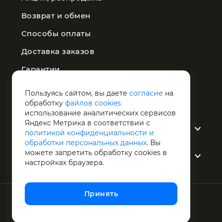
Возврат и обмен
Способы оплаты
Доставка заказов
Гарантии
Публичная оферта
Пользуясь сайтом, вы даете
согласие
на
обработку
файлов cookies
Политика конфиденциальности
использование аналитических сервисов
Яндекс Метрика в соответствии с
О компании
политикой конфиденциальности и
обработки персональных данных
. Вы
можете запретить обработку сookies в
Услуги
настройках браузера.
Принять
1998 - 2026 © Светотехника
Разработано
студией Z-Labs