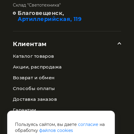
Склад "Светотехника"
Благовещенск,
Артиллерийская, 119
Клиентам
Каталог товаров
Акции, распродажа
Возврат и обмен
Способы оплаты
Доставка заказов
Гарантии
Публичная оферта
Пользуясь сайтом, вы даете
согласие
на
обработку
файлов cookies
Политика конфиденциальности