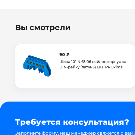
Вы смотрели
90 ₽
Шина "0" N 63.06 нейлон.корпус на
DIN-рейку (латунь) EKF PROxima
Требуется консультация?
Заполните форму, наш менеджер свяжется с вами