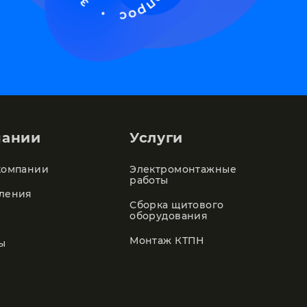
пании
Услуги
компании
Электромонтажные
работы
ления
Сборка щитового
оборудования
Монтаж КТПН
ы