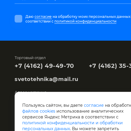
Даю
согласие
на обработку моих персональных данных
соответствии с
политикой конфиденциальности
Торговый отдел
+7 (4162) 49-49-70
+7 (4162) 35-
svetotehnika@mail.ru
Адрес магазина
Благовещенск,
Мухина, 104
Пользуясь сайтом, вы даете
согласие
на обработ
файлов cookies
использование аналитических
Склад "Светотехника"
сервисов Яндекс Метрика в соответствии с
Благовещенск,
Артиллерийская, 119
политикой конфиденциальности и обработки
персональных данных
. Вы можете запретить