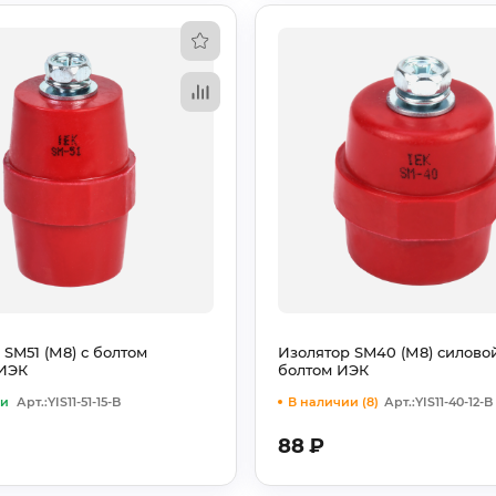
 SM51 (М8) с болтом
Изолятор SM40 (М8) силовой
 ИЭК
болтом ИЭК
ии
Арт.:YIS11-51-15-B
В наличии (8)
Арт.:YIS11-40-12-B
88
₽