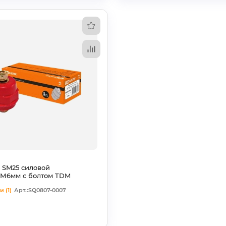
 SM25 силовой
хМ6мм с болтом TDM
 (1)
Арт.:SQ0807-0007