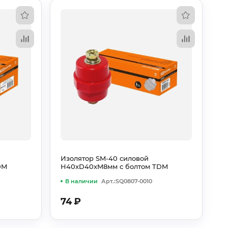
Изолятор SM-40 силовой
DM
H40xD40xM8мм с болтом TDM
В наличии
Арт.:SQ0807-0010
74
₽