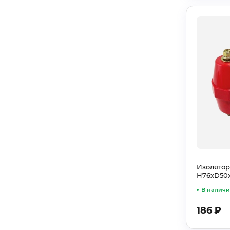
Изолятор
Н76хD50
В налич
186
₽