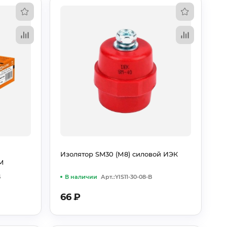
Изолятор SM30 (М8) силовой ИЭК
M
5
В наличии
Арт.:YIS11-30-08-B
66
₽