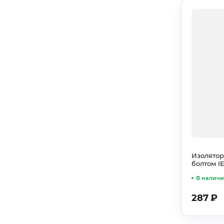
Изолятор
болтом I
В налич
287
₽