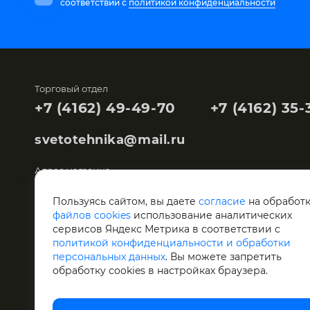
соответствии с
политикой конфиденциальности
Торговый отдел
+7 (4162) 49-49-70
+7 (4162) 35-
svetotehnika@mail.ru
Адрес магазина
Благовещенск,
Мухина, 104
Пользуясь сайтом, вы даете
согласие
на обработ
файлов cookies
использование аналитических
Склад "Светотехника"
сервисов Яндекс Метрика в соответствии с
Благовещенск,
Артиллерийская, 119
политикой конфиденциальности и обработки
персональных данных
. Вы можете запретить
обработку сookies в настройках браузера.