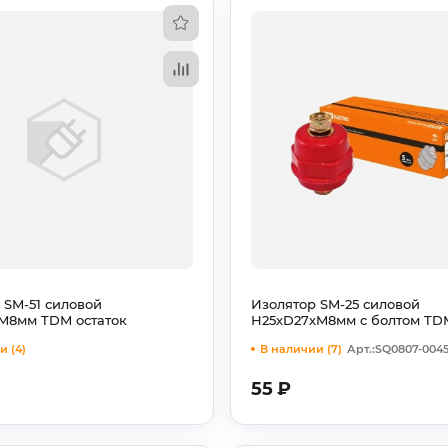
 SM-51 силовой
Изолятор SM-25 силовой
M8мм TDM остаток
Н25хD27хM8мм с болтом TD
и (4)
В наличии (7)
Арт.:SQ0807-004
55
₽