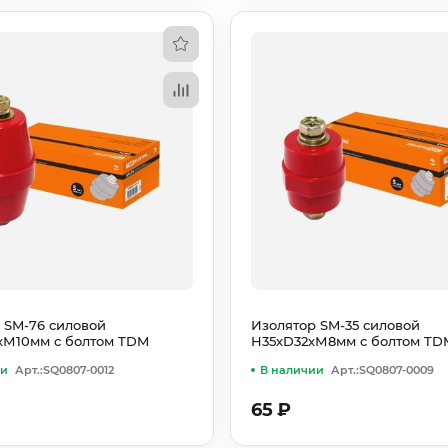
 SM-76 силовой
Изолятор SM-35 силовой
хМ10мм с болтом TDM
Н35хD32хМ8мм c болтом TD
ии
Арт.:SQ0807-0012
В наличии
Арт.:SQ0807-0009
65
₽