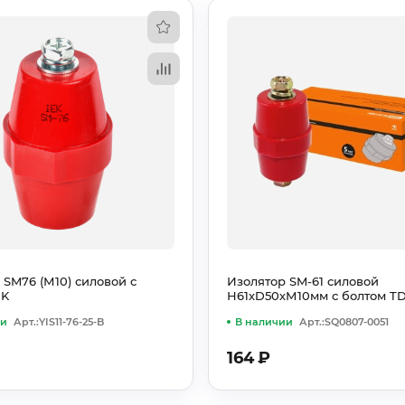
 SM76 (М10) силовой с
Изолятор SM-61 силовой
EK
Н61хD50хМ10мм с болтом T
ии
Арт.:YIS11-76-25-B
В наличии
Арт.:SQ0807-0051
164
₽