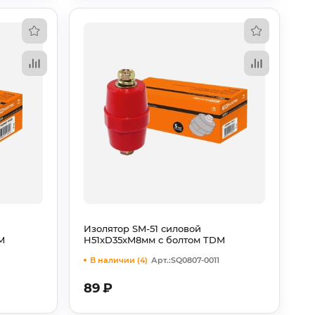
Изолятор SM-51 силовой
M
H51xD35xM8мм с болтом TDM
В наличии (4)
Арт.:SQ0807-0011
89
₽