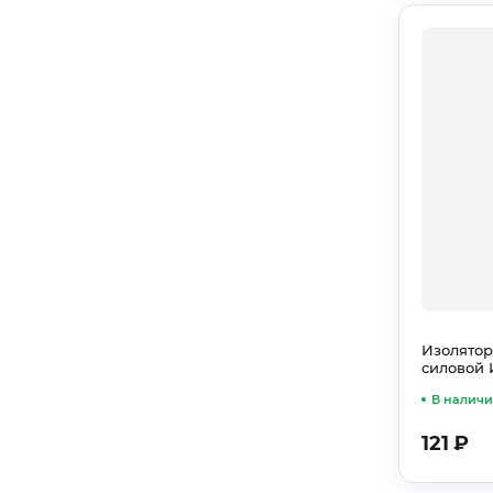
Изолятор
силовой
В налич
121
₽