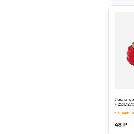
Изолятор
Н25хD27
В наличии
48
₽