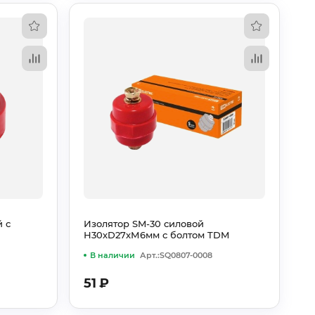
 с
Изолятор SM-30 силовой
Н30хD27хМ6мм с болтом TDM
В наличии
Арт.:SQ0807-0008
51
₽